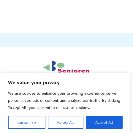
We value your privacy
© Copyright 2026
We use cookies to enhance your browsing experience, serve
Alle rechten voorbehouden
personalized ads or content, and analyze our traffic. By clicking
Privacy beleid
Disclaimer
"Accept All", you consent to our use of cookies.
Customize
Reject All
Accept All