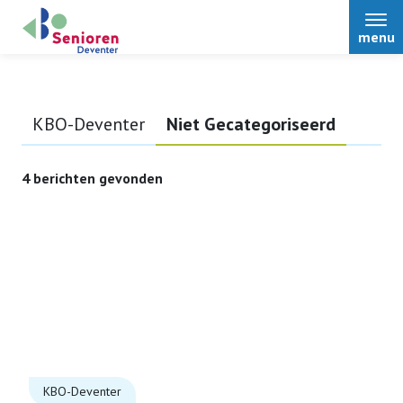
menu
KBO-Deventer
Niet Gecategoriseerd
Home
4 berichten gevonden
Over ons
Nieuws
Activiteiten
Voordeel voor leden
KBO-Deventer