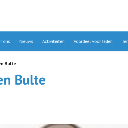
r ons
Nieuws
Activiteiten
Voordeel voor leden
Ter
en Bulte
en Bulte
4