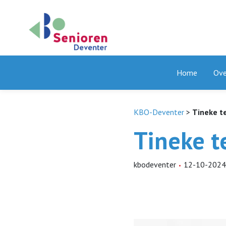
Home
Ove
KBO-Deventer
>
Tineke t
Tineke t
kbodeventer
12-10-202