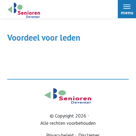
menu
Voordeel voor leden
Home
Over ons
Nieuws
Activiteiten
© Copyright 2026
Alle rechten voorbehouden
Voordeel voor leden
Privacy beleid
Disclaimer