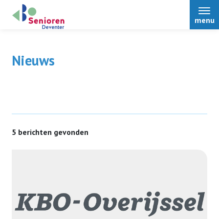
menu
Nieuws
Home
Over ons
5 berichten gevonden
Nieuws
Activiteiten
Voordeel voor leden