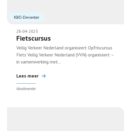
Terugblikken
KBO-Deventer
28-04-2025
Bestuur
Fietscursus
Veilig Verkeer Nederland organiseert Opfriscursus
Contact
Fiets Veilig Verkeer Nederland (VVN) organiseert –
in samenwerking met...
Lid worden
Lees meer
kbodeventer