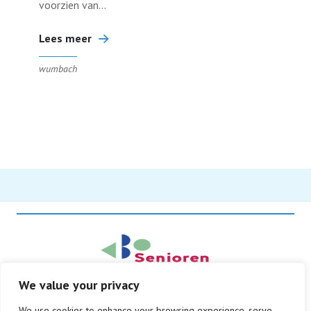
voorzien van...
Lees meer
wumbach
We value your privacy
© Copyright 2026
We use cookies to enhance your browsing experience, serve