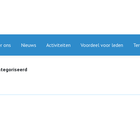
r ons
Nieuws
Activiteiten
Voordeel voor leden
Ter
ategoriseerd